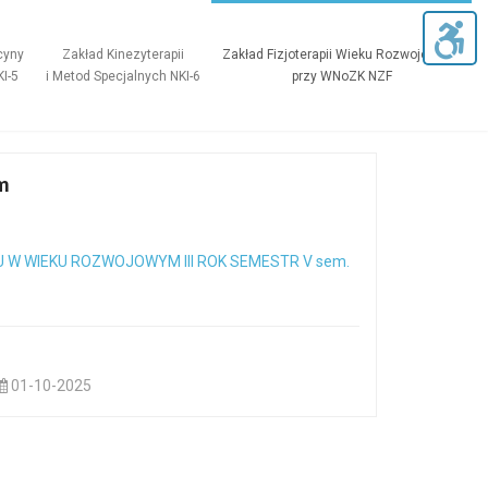
cyny
Zakład Kinezyterapii
Zakład Fizjoterapii Wieku Rozwojowego
KI-5
i Metod Specjalnych NKI-6
przy WNoZK NZF
ym
 W WIEKU ROZWOJOWYM III ROK SEMESTR V sem.
01-10-2025